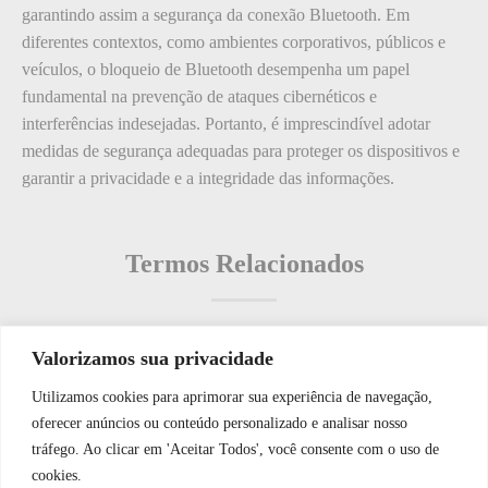
garantindo assim a segurança da conexão Bluetooth. Em
diferentes contextos, como ambientes corporativos, públicos e
veículos, o bloqueio de Bluetooth desempenha um papel
fundamental na prevenção de ataques cibernéticos e
interferências indesejadas. Portanto, é imprescindível adotar
medidas de segurança adequadas para proteger os dispositivos e
garantir a privacidade e a integridade das informações.
Termos Relacionados
Valorizamos sua privacidade
Termos populares
Utilizamos cookies para aprimorar sua experiência de navegação,
WhatsApp JF Tech
oferecer anúncios ou conteúdo personalizado e analisar nosso
O que é: Navegação de Registros
tráfego. Ao clicar em 'Aceitar Todos', você consente com o uso de
O que é: Sistemas de Alarme?
cookies.