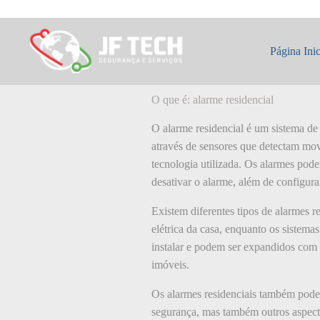
Pular
para
o
O que é: alarme r
conteúdo
Página Inic
O que é: alarme residencial
O alarme residencial é um sistema de 
através de sensores que detectam mov
tecnologia utilizada. Os alarmes pode
desativar o alarme, além de configura
Existem diferentes tipos de alarmes r
elétrica da casa, enquanto os sistema
instalar e podem ser expandidos com 
imóveis.
Os alarmes residenciais também podem
segurança, mas também outros aspecto