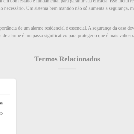
l em bom estado é fundamental para garantir sua eficácia. Isso inclui re
ando necessário. Um sistema bem mantido não só aumenta a segurança, 
portância de um alarme residencial é essencial. A segurança da casa de
a de alarme é um passo significativo para proteger o que é mais valioso: 
Termos Relacionados
na
co