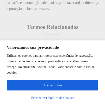
instalação e manutenção adequadas, pode fazer toda a diferença
na proteção de bens e pessoas.
Termos Relacionados
Valorizamos sua privacidade
Termos populares
Utilizamos cookies para aprimorar sua experiência de navegação,
WhatsApp JF Tech
oferecer anúncios ou conteúdo personalizado e analisar nosso
O que é: Sistema de Gravação de Áudio em Tempo Real
tráfego. Ao clicar em 'Aceitar Todos', você consente com o uso de
O que é: Xadrez de sistemas
cookies.
O que é: durabilidade de equipamentos
Vamos conversar e descobrir como
Aceitar Todos
O que é: Vigia de portaria
podemos ajudá-lo hoje?
O que é: Contas a Pagar?
Personalizar Política de Cookies