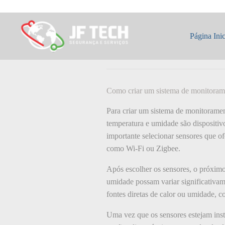
Pular
para
o
Como: criar um 
conteúdo
Página Inic
umidade em sua 
Como criar um sistema de monitoram
Para criar um sistema de monitoramen
temperatura e umidade são dispositi
importante selecionar sensores que of
como Wi-Fi ou Zigbee.
Após escolher os sensores, o próximo 
umidade possam variar significativam
fontes diretas de calor ou umidade, co
Uma vez que os sensores estejam inst