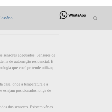
mperatura e
lossário
os sensores adequados. Sensores de
stema de automação residencial. É
ologia que você pretende utilizar,
da casa, onde a temperatura e a
es estejam posicionados longe de
ados dos sensores. Existem várias